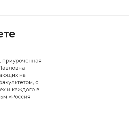
ете
, приуроченная
 Павловна
тающих на
факультетом, о
ех и каждого в
ьм «Россия –