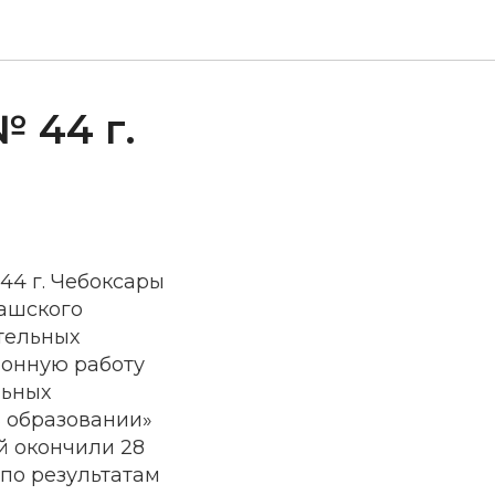
 44 г.
44 г. Чебоксары
вашского
ительных
ионную работу
льных
 образовании»
й окончили 28
 по результатам