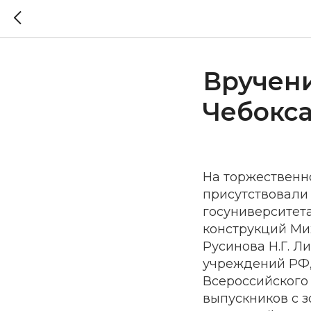
Вручени
Чебокс
На торжественн
присутствовали
госуниверситета
конструкций Ми
Русинова Н.Г. Л
учреждений РФ,
Всероссийского 
выпускников с з