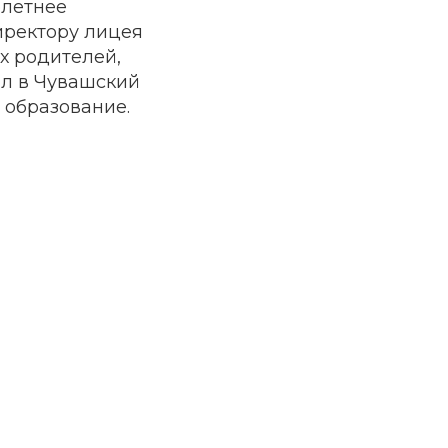
олетнее
иректору лицея
х родителей,
ил в Чувашский
 образование.