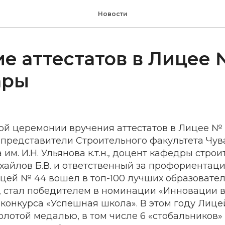
Новости
е аттестатов в Лицее №
ары
ой церемонии вручения аттестатов в Лицее № 
 представители Строительного факультета Чу
 им. И.Н. Ульянова к.т.н., доцент кафедры стро
хайлов Б.В. и ответственный за профориентац
ицей № 44 вошел в топ-100 лучших образовате
 стал победителем в номинации «Инновации в
конкурса «Успешная школа». В этом году Лице
олотой медалью, в том числе 6 «стобальников»