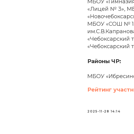
МБОУ «Гимназия
«Лицей № 3», М
«Новочебоксарс
МБОУ «СОШ № 1
им.С.В.Капрано
«Чебоксарский т
«Чебоксарский т
Районы ЧР:
МБОУ «Ибресинс
Рейтинг участн
2025-11-28 14:14