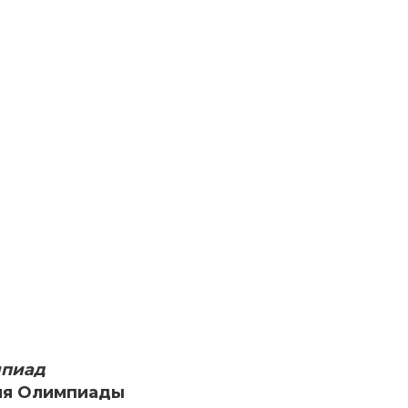
мпиад
ия Олимпиады