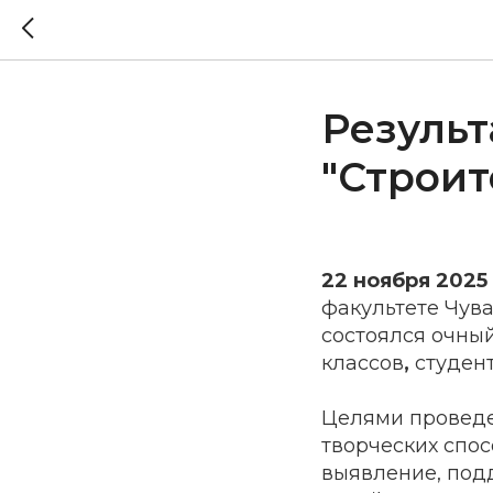
Резуль
"Строит
22 ноября 2025
факультете Чува
состоялся очны
классов
,
студен
Целями проведе
творческих спос
выявление, под