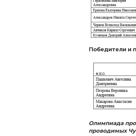
Победители и 
Олимпиада пров
проводимых Чув