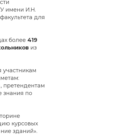
сти
У имени И.Н.
 факультета для
дах более
419
кольников
из
я участникам
метам:
и, претендентам
е знания по
кторине
ицию курсовых
ние зданий».