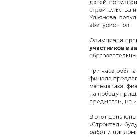
детей, популяр
строительства и
Ульянова, попу
абитуриентов.
Олимпиада пров
участников в з
образовательны
Три часа ребят
финала предлаг
математика, физ
на победу приш
предметам, но 
В этот день юн
«Строители буд
работ и диплом