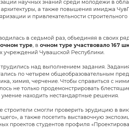
изации научных знаний среди молодежи в обла
 архитектуры, а также повышения имиджа ЧувГ
ляризации и привлекательности строительного
одилась в седьмой раз, объединяя в своих ря
аочном туре
, в
очном туре участвовало
167 ш
х учреждений Чувашской Республики.
а трудились над выполнением задания. Задани
ались по четырем общеобразовательным пред
ика, химия, черчение. Чтобы справиться с ним
лось не только продемонстрировать блестящи
и умение находить нестандартные решения.
ые строители смогли проверить эрудицию в ви
ущего», а также посетить выставочную экспоз
ных проектов студентов профиля «Проектирова