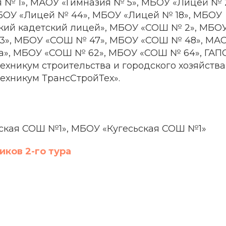
 № 1», МАОУ «Гимназия № 5», МБОУ «Лицей № 
БОУ «Лицей № 44», МБОУ «Лицей № 18», МБОУ
кий кадетский лицей», МБОУ «СОШ № 2», МБО
3», МБОУ «СОШ № 47», МБОУ «СОШ № 48», МА
ва», МБОУ «СОШ № 62», МБОУ «СОШ № 64», ГАП
ехникум строительства и городского хозяйства
ехникум ТрансСтройТех».
кая СОШ №1», МБОУ «Кугесьская СОШ №1»
иков 2-го тура