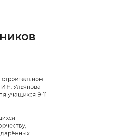
ников
 строительном
И.Н. Ульянова
я учащихся 9-11
щихся
орчеству,
одарённых