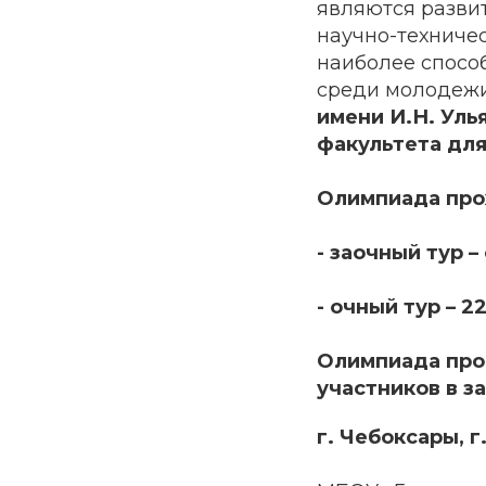
являются развит
научно-техниче
наиболее спосо
среди молодежи 
имени И.Н. Уль
факультета для
Олимпиада прох
- заочный тур – 
- очный тур – 2
Олимпиада пров
участников в з
г. Чебоксары, 