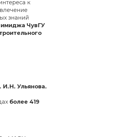
интереса к
ивлечение
ых знаний
 имиджа ЧувГУ
строительного
 И.Н. Ульянова.
дах
более 419