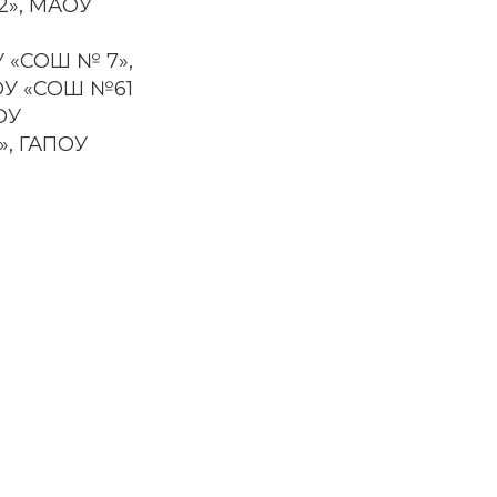
2», МАОУ
У «СОШ № 7»,
ОУ «СОШ №61
ОУ
», ГАПОУ