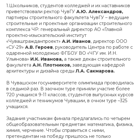
1.Школьников, студентов колледжей и их наставников
приветствовали ректор ЧувГУ
А.Ю. Александров,
партнеры строительного факультета ЧувГУ – ведущие
строительные и проектные организации строительного
комплекса ЧР: генеральный директор АО «Главной
проектно-изыскательский институт
«Чувашгражданпроект»
А.И.
Иванов
,
директор ООО
«СУ-29»
А.В. Героев
,
руководитель Центра по работе с
одаренной молодежью ФГБОУ ВО «ЧГУ им. И.Н.
Ульянова»
И.К. Иванова,
а также
декан строительного
факультета
А.Н.
Плотников,
заведующая кафедрой
архитектуры и дизайна среды
Л.А. Сакмарова.
В Чувашском госуниверситете олимпиада проводилась
в седьмой раз. В заочном туре приняли участие более
720 учащихся 9-11 классов, студентов выпускных курсов
колледжей и техникумов Чувашии, в очном туре –325
учащихся.
Задания участникам финала предлагались по четырем
общеобразовательным предметам: математика, физика,
химия, черчение.
Чтобы справиться с ними,
претендентам на победу пришлось не только