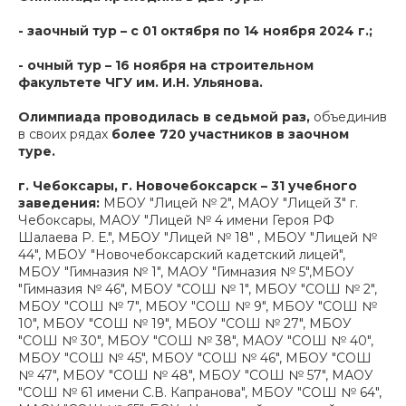
- заочный тур – c 01 октября по 14 ноября 2024 г.;
- очный тур – 16 ноября на строительном
факультете ЧГУ им. И.Н. Ульянова.
Олимпиада проводилась в седьмой раз,
объединив
в своих рядах
более 720 участников в заочном
туре.
г. Чебоксары, г. Новочебоксарск – 31 учебного
заведения:
МБОУ "Лицей № 2", МАОУ "Лицей 3" г.
Чебоксары, МАОУ "Лицей № 4 имени Героя РФ
Шалаева Р. Е.", МБОУ "Лицей № 18" , МБОУ "Лицей №
44", МБОУ "Новочебоксарский кадетский лицей",
МБОУ "Гимназия № 1", МАОУ "Гимназия № 5",МБОУ
"Гимназия № 46", МБОУ "СОШ № 1", МБОУ "СОШ № 2",
МБОУ "СОШ № 7", МБОУ "СОШ № 9", МБОУ "СОШ №
10", МБОУ "СОШ № 19", МБОУ "СОШ № 27", МБОУ
"СОШ № 30", МБОУ "СОШ № 38", МАОУ "СОШ № 40",
МБОУ "СОШ № 45", МБОУ "СОШ № 46", МБОУ "СОШ
№ 47", МБОУ "СОШ № 48", МБОУ "СОШ № 57", МАОУ
"СОШ № 61 имени С.В. Капранова", МБОУ "СОШ № 64",