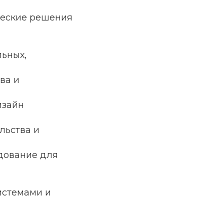
ческие решения
льных,
ва и
изайн
льства и
дование для
истемами и