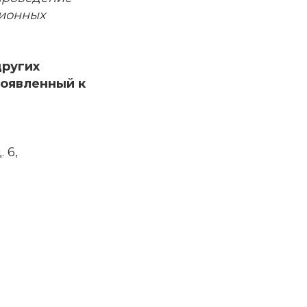
ционных
других
роявленный к
 6,