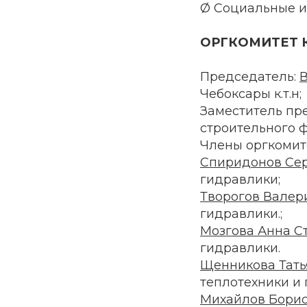
Ø Социальные и
ОРГКОМИТЕТ 
Председатель:
Чебоксары к.т.н;
Заместитель пр
строительного фа
Члены оргкомит
Спиридонов Сер
гидравлики;
Творогов Валери
гидравлики.;
Мозгова Анна С
гидравлики.
Щенникова Тат
теплотехники и 
Михайлов Борис