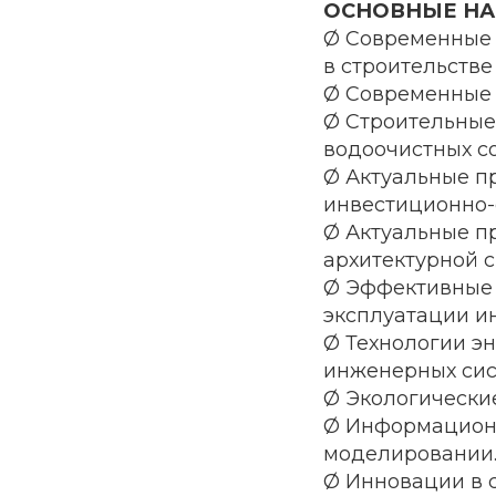
ОСНОВНЫЕ НА
Ø Современные 
в строительств
Ø Современные 
Ø Строительные
водоочистных с
Ø Актуальные п
инвестиционно-
Ø Актуальные п
архитектурной 
Ø Эффективные 
эксплуатации и
Ø Технологии э
инженерных сис
Ø Экологически
Ø Информационн
моделировании
Ø Инновации в 