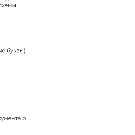
схемы
ые буквы)
кумента о