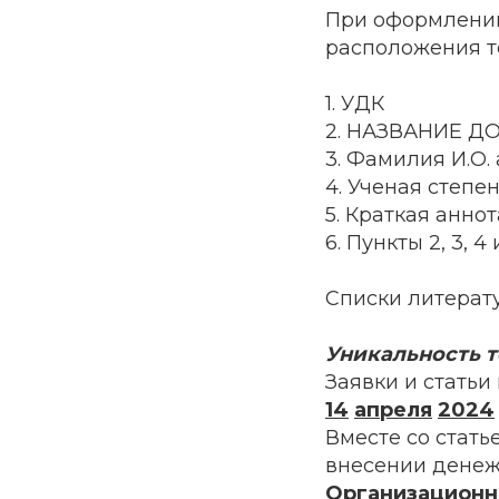
При оформлении
расположения те
1. УДК
2. НАЗВАНИЕ ДО
3. Фамилия И.О.
4. Ученая степе
5. Краткая анно
6. Пункты 2, 3, 
Списки литерату
Уникальность т
Заявки и стать
14
апреля
2024
Вместе со стат
внесении денеж
Организационн