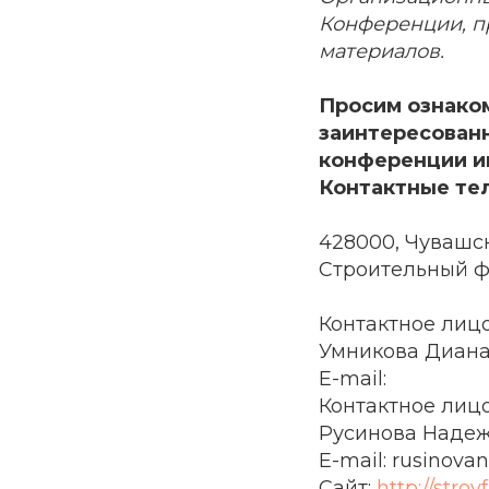
Конференции, п
материалов.
Просим ознако
заинтересованн
конференции и
Контактные те
428000, Чувашск
Строительный ф
Контактное лиц
Умникова Диан
E-mail:
Контактное лиц
Русинова Надежд
E-mail: rusinova
Сайт:
http://stro