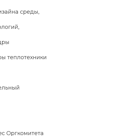
дизайна среды,
ологий,
дры
ры теплотехники
тельный
ес Оргкомитета