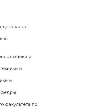
одоканал» г.
кан
 теплотехники и
техники и
ники и
кафедры
го факультета по