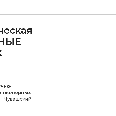
ческая
ННЫЕ
Х
учно-
 инженерных
 «Чувашский