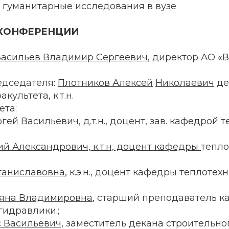
 гуманитарные исследования в вузе
КОНФЕРЕНЦИИ
Васильев Владимир Сергеевич
, директор АО «В
едседателя:
Плотников Алексей
Николаевич
де
культета, к.т.н.
ета:
гей Васильевич
, д.т.н., доцент, зав. кафедрой
й Александрович, к.т.н, доцент кафедры
тепло
таниславовна
, к.э.н., доцент кафедры теплотех
ьяна Владимировна
, старший преподаватель 
гидравлики.;
 Васильевич
, заместитель декана строительно