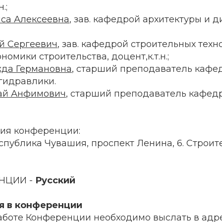
.;
са Алексеевна
, зав. кафедрой архитектуры и 
й Сергеевич
, зав. кафедрой строительных техн
номики строительства, доцент,к.т.н.;
жда Германовна
, старший преподаватель кафе
гидравлики.
ай Анфимович
, старший преподаватель кафед
ия конференции:
еспублика Чувашия, проспект Ленина, 6. Строи
НЦИИ -
Русский
я в конференции
работе Конференции необходимо выслать в адр