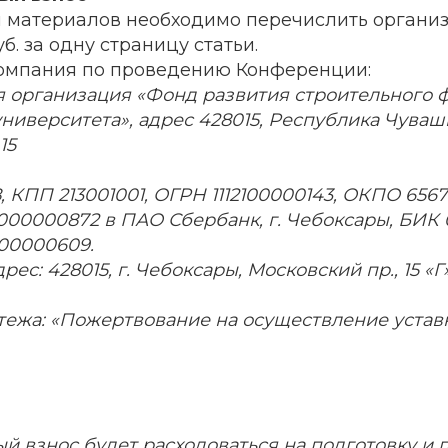
 материалов необходимо перечислить органи
уб. за одну страницу статьи.
омпания по проведению Конференции:
 организация «Фонд развития строительного ф
ниверситета», адрес 428015, Республика Чуваши
15
 КПП 213001001, ОГРН 1112100000143, ОКПО 6567
000000872 в ПАО Сбербанк, г. Чебоксары, БИК
000000609.
с: 428015, г. Чебоксары, Московский пр., 15 «Г»
тежа: «Пожертвование на осуществление устав
й взнос будет расходоваться на подготовку и