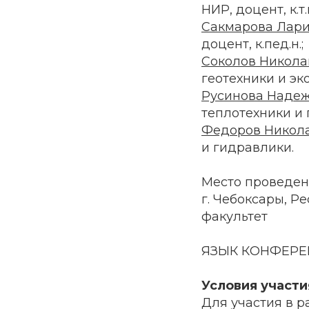
НИР, доцент, к.т.н
Сакмарова Лари
доцент, к.пед.н.;
Соколов Никола
геотехники и эко
Русинова Наде
теплотехники и 
Федоров Никол
и гидравлики.
Место проведен
г. Чебоксары, Р
факультет
ЯЗЫК КОНФЕРЕ
Условия участи
Для участия в 