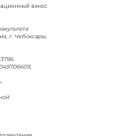
зационный взнос
акультета
я, г. Чебоксары,
3796.
 049706609,
.
ной
 проведение