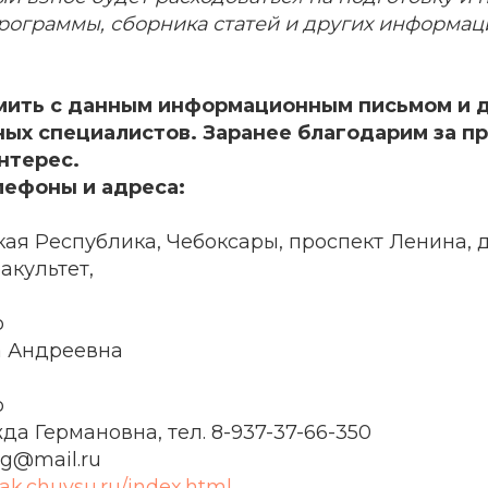
рограммы, сборника статей и других информа
мить с данным информационным письмом и 
ых специалистов. Заранее благодарим за п
нтерес.
лефоны и адреса:
ая Республика, Чебоксары, проспект Ленина, д.
акультет,
о
а Андреевна
о
а Германовна, тел. 8-937-37-66-350
ng@mail.ru
yfak.chuvsu.ru/index.html