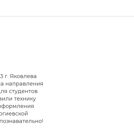
3 г. Яковлева
са направления
для студентов
вили технику
 оформления
оргиевской
познавательно!