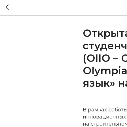
Открыт
студен
(OIIO – 
Olympia
язык» н
В рамках работ
инновационных п
на строительном