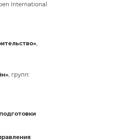
n International
оительство»
,
йн»
, групп:
 подготовки
правления