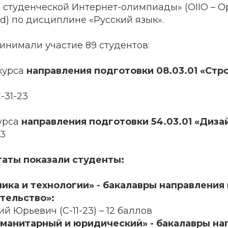
туденческой Интернет-олимпиады» (OIIO – Ope
ad) по дисциплине «Русский язык».
инимали участие 89 студентов:
 курса
направления подготовки 08.03.01 «Стр
С-31-23
курса
направления подготовки 54.03.01 «Диза
23
аты показали студенты:
ника и технологии» - бакалавры направления
ительство»:
й Юрьевич (С-11-23) – 12 баллов
уманитарный и юридический» - бакалавры на