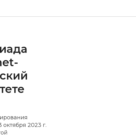
пиада
net-
сский
тете
тирования
 октября 2023 г.
той