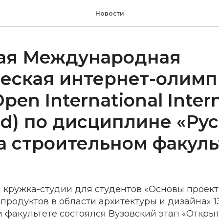
Новости
ая Международная
ческая интернет-олим
Open International Inter
d) по дисциплине «Ру
а строительном факуль
ы кружка-студии для студентов «Основы проек
родуктов в области архитектуры и дизайна» 13
 факультете состоялся Вузовский этап «Откры