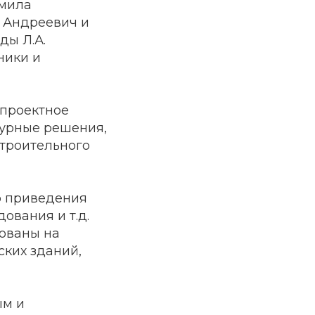
дмила
 Андреевич и
ды Л.А.
ники и
 проектное
турные решения,
строительного
о приведения
ования и т.д.
ованы на
ских зданий,
ым и