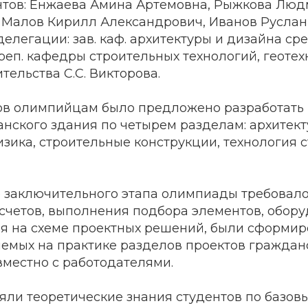
ентов: Енжаева Амина Артемовна, Рыжкова Лю
 Малов Кирилл Александрович, Иванов Руслан
елегации: зав. каф. архитектуры и дизайна сре
преп. кафедры строительных технологий, геотех
тельства С.С. Викторова.
сов олимпийцам было предложено разработать
нского здания по четырем разделам: архитек
зика, строительные конструкции, технология 
 заключительного этапа олимпиады требовал
четов, выполнения подбора элементов, оборуд
я на схеме проектных решений, были сформир
яемых на практике разделов проектов граждан
вместно с работодателями.
яли теоретические знания студентов по базов