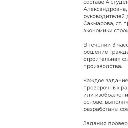
составе 4 студ
Александровна,
руководителей д
Сакмарова, ст. 
экономики строи
В течении 3 ча
решение гражда
строительная фи
производства.
Каждое задание
проверочных рас
или изображени
основе, выполн
разработаны со
Задания провер