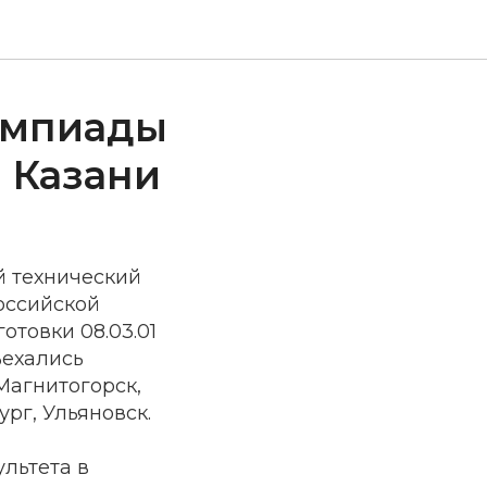
импиады
 Казани
й технический
российской
товки 08.03.01
ъехались
Магнитогорск,
рг, Ульяновск.
льтета в